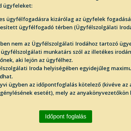
d ügyfeleket:
s ügyfélfogadásra kizárólag az ügyfelek fogadásá
esített ügyfélfogadó térben (Ügyfélszolgálati Irod
en nem az Ügyfélszolgálati Irodához tartozó ügye
 ügyfélszolgálati munkatárs szól az illetékes irodá
őnek, aki lejön az ügyfélhez.
lszolgálati Iroda helyiségében egyidejűleg maxim
dhat.
vi ügyben az időpontfoglalás kötelező (kivéve az
igénylésének esetét), mely az anyakönyvezetőkön 
Időpont foglalás