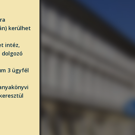
ra
án) kerülhet
t intéz,
n dolgozó
um 3 ügyfél
 anyakönyvi
keresztül