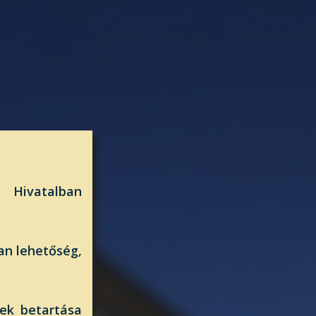
i Hivatalban
van lehetőség,
sek betartása