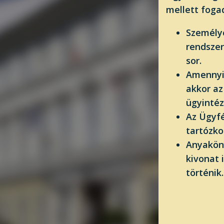
mellett foga
Személye
rendszer
sor.
Amennyib
akkor az
ügyintéz
Az Ügyfé
tartózko
Anyaköny
kivonat 
történik.