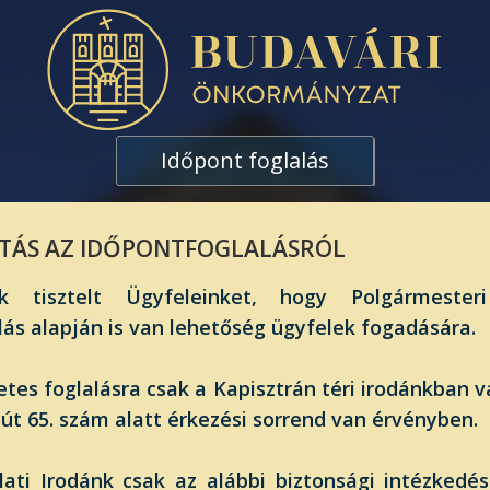
Időpont foglalás
TÁS AZ IDŐPONTFOGLALÁSRÓL
uk tisztelt Ügyfeleinket, hogy Polgármester
lás alapján is van lehetőség ügyfelek fogadására.
etes foglalásra csak a Kapisztrán téri irodánkban 
 út 65. szám alatt érkezési sorrend van érvényben.
lati Irodánk csak az alábbi biztonsági intézkedé