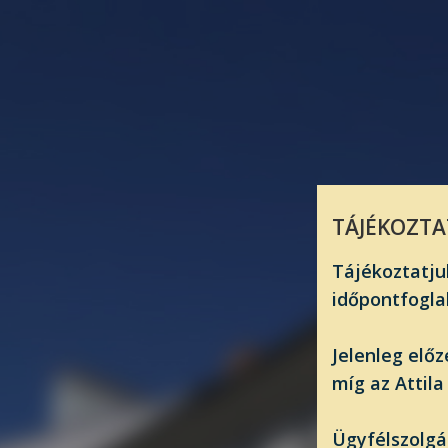
TÁJÉKOZTA
Tájékoztatj
időpontfogla
Jelenleg előz
míg az Attila
Ügyfélszolgá